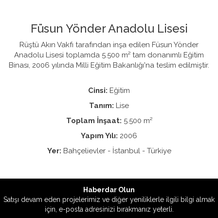
Füsun Yönder Anadolu Lisesi
Rüştü Akın Vakfı tarafından inşa edilen Füsun Yönder
Anadolu Lisesi toplamda 5.500 m² tam donanımlı Eğitim
Binası, 2006 yılında Milli Eğitim Bakanlığı'na teslim edilmiştir.
Cinsi:
Eğitim
Tanım:
Lise
Toplam İnşaat:
5.500 m²
Yapım Yılı:
2006
Yer:
Bahçelievler - İstanbul - Türkiye
Haberdar Olun
Satışı devam eden projelerimiz ve diğer yeniliklerle ilgili bilgi almak
için, e-posta adresinizi bırakmanız yeterli.