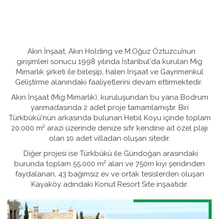
Akın İnşaat, Akın Holding ve M.Oğuz Öztuzcu’nun
girişimleri sonucu 1998 yılında İstanbul'da kurulan Mig
Mimarlık şirketi ile birleşip, halen İnşaat ve Gayrimenkul
Geliştirme alanındaki faaliyetlerini devam ettirmektedir.
Akın İnşaat (Mig Mimarlık), kuruluşundan bu yana Bodrum
yarımadasında 2 adet proje tamamlamıştır. Biri
Türkbükü'nün arkasında bulunan Hebil Koyu içinde toplam
20.000 m² arazi üzerinde denize sıfır kendine ait özel plajı
olan 10 adet villadan oluşan sitedir.
Diğer projesi ise Türkbükü ile Gündoğan arasındaki
burunda toplam 55.000 m² alan ve 750m kıyı şeridinden
faydalanan, 43 bağımsız ev ve ortak tesislerden oluşan
Kayaköy adındaki Konut Resort Site inşaatıdır.