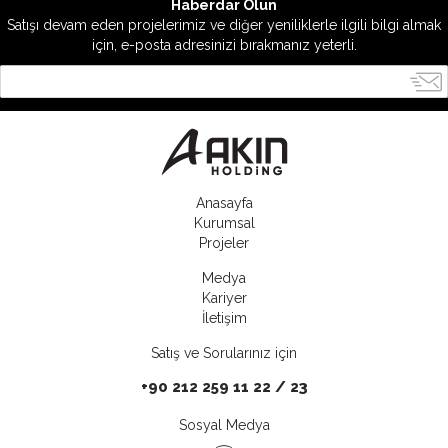
Haberdar Olun
Satışı devam eden projelerimiz ve diğer yeniliklerle ilgili bilgi almak
için, e-posta adresinizi bırakmanız yeterli.
Anasayfa
Kurumsal
Projeler
Medya
Kariyer
İletişim
Satış ve Sorularınız için
+90 212 259 11 22 / 23
Sosyal Medya